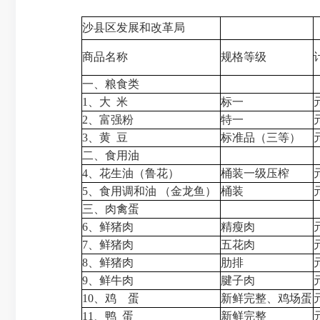
沙县区发展和改革局
商品名称
规格等级
一、粮食类
1、大 米
标一
2、富强粉
特一
3、黄 豆
标准品（三等）
二、食用油
4、花生油（鲁花）
桶装一级压榨
5、食用调和油 （金龙鱼）
桶装
三、肉禽蛋
6、鲜猪肉
精瘦肉
7、鲜猪肉
五花肉
8、鲜猪肉
肋排
9、鲜牛肉
腱子肉
10、鸡 蛋
新鲜完整、鸡场蛋
11、鸭 蛋
新鲜完整