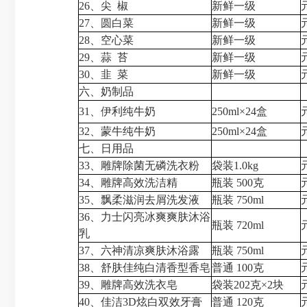
26、尖 椒
新鲜一级
27、圆白菜
新鲜一级
28、空心菜
新鲜一级
29、蒜 苔
新鲜一级
30、韭 菜
新鲜一级
六、奶制品
31、
伊利
纯牛奶
250ml×24盒
32、蒙牛纯牛奶
250ml×24盒
七、日用品
33、雕牌除菌无磷洗衣粉
袋装1.0kg
34、雕牌高效洗洁精
瓶装 500克
35、飘柔滋润去屑洗发液
瓶装 750ml
36、力士闪亮冰爽爽肤沐浴
瓶装 720ml
乳
37、六神清凉爽肤沐浴露
瓶装 750ml
38、舒肤佳纯白清香型香皂
普通 100克
39、雕牌高效洗衣皂
袋装202克×2块
40、佳洁3D炫白双效牙膏
普通 120克