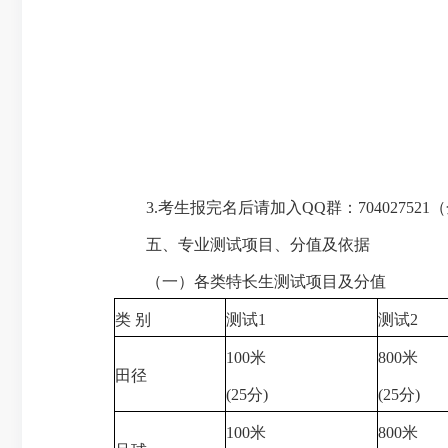
3.考生报完名后请加入QQ群：70402752
五、专业测试项目、分值及依据
（一）各类特长生测试项目及分值
类 别
测试1
测试2
100米
800米
田径
(25分)
(25分)
100米
800米