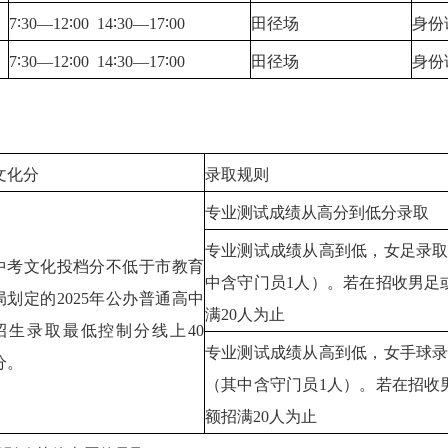
7∶30—12∶00 14∶30—17∶00
田径场
身份
7∶30—12∶00 14∶30—17∶00
田径场
身份
文化分
录取规则
专业测试成绩从高分到低分录取
专业测试成绩从高到低，女足录取1
中考文化投档分不低于市教育
中含守门员1人）。若在招收男足
局划定的2025年公办普通高中
满20人为止
招生录取最低控制分线上40
专业测试成绩从高到低，女手球录取
分。
（其中含守门员1人）。若在招收
额招满20人为止