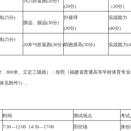
5x25折返跑(20分)
(20分)
（20分）
(25分)
扑接球
实战能力
掷远、踢远(30分)
(30分)
(40分)
(25分)
20米*6折返跑(30分)
助跑摸高(30分)
实战能力(4
米、800米、立定三级跳）：按照《福建省普通高等学校体育专
体见附件5）。
时间
测试地点
考试
7∶30—12∶00 14∶30—17∶00
田径场
身份