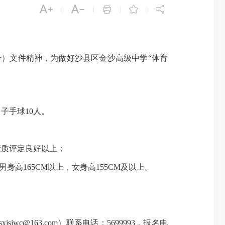





|
|
|
|
号）文件精神，为做好沙县区金沙高级中学“体育
子手球10人。
素质评定良好以上；
165CM以上，女身高155CM及以上。
@163.com）联系电话：5699993，报名电