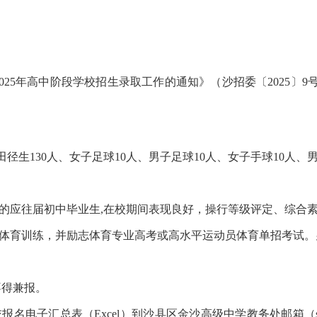
5年高中阶段学校招生录取工作的通知》（沙招委〔2025〕9
生130人、女子足球10人、男子足球10人、女子手球10人、男
的应往届初中毕业生,在校期间表现良好，操行等级评定、综合
育训练，并励志体育专业高考或高水平运动员体育单招考试。男身高
。
得兼报。
汇总表（Excel）到沙县区金沙高级中学教务处邮箱（sxjsjwc