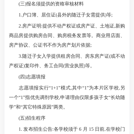
(三)报名须提供的资格审核材料
1.户口簿、居住证(县外的随迁子女需提供)等;
2.房产证明:提供不动产权证或房产证、土地证,新购
商品房提供购房合同、购房税务发票等。商业用店面、
房产协议、公证书不作为房产划片依据;
3.随迁子女入学提供租房合同、房东房产证(或不动
产权证)复印件、务工合同(营业执照)等。
(四)志愿填报
志愿填报实行“1+1”模式,其中“1”为本片区学校,另
一个“1”指优先调剂学校,申请理由仅限多孩子女“
长幼随
学
”和“
其它
特殊原因”两类。
(五)招生程序
1. 发布招生公告:各学校须于 6 月 15 日前,在学校门