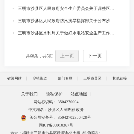
三明市沙县区人民政府安全生产委员会关于调整区政府安委会组成人员的通知
三明市沙县区人民政府防汛抗旱指挥部关于公布沙县区沿河重要集镇特征水位（警戒水位、保证水位）的通知
三明市沙县区水利局关于做好水电站安全生产工作的通知
上一页
下一页
共
68
条，共
5
页
省级网站
乡镇街道
部门专栏
三明市县区
其他链接
关于我们
|
隐私保护
|
站点地图
|
网站标识码： 3504270004
中文域名：沙县区人民政府.政务
闽公网安备号：
35042702350428号
闽ICP备08010367号
地址：福建省三明市沙县区政府办公大楼 举报邮箱：