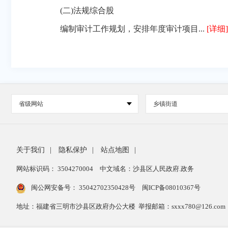
(二)法规综合股
编制审计工作规划，安排年度审计项目...
[详细]
省级网站
乡镇街道
关于我们
|
隐私保护
|
站点地图
|
网站标识码： 3504270004
中文域名：沙县区人民政府.政务
闽公网安备号：
35042702350428号
闽ICP备08010367号
地址：福建省三明市沙县区政府办公大楼 举报邮箱：sxxx780@126.com 举报