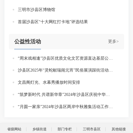
三明市沙县区博物馆
首届沙县区“十大网红打卡地”评选结果
公益性活动
更多>
“周末戏相逢”沙县区优质文化文艺资源直达基层公益性演出活动“清风廉韵映初心”专场文艺演出活动方案
沙县区2025年“灵蛇献瑞闹元宵”民俗展演踩街活动方案
文昌阁灯光、水幕秀播放时间安排
“筑梦新时代 共谱新华章”2024年沙县区庆祝中华人民共和国成立75周年暨中国人民政治协商会议成立75周年文艺晚会安排
“月圆一家亲”2024年沙县区两岸中秋雅集活动工作方案
省级网站
乡镇街道
部门专栏
三明市县区
其他链接